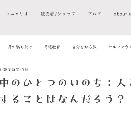
ソニャリオ
販売者/ショップ
ブログ
about 
月の満ち欠け
月経教育
自分を知る旅
セルフアウ
日
読了時間: 7分
ソニャリオ
中のひとつのいのち：人
することはなんだろう？