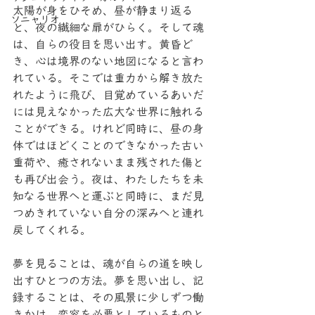
太陽が身をひそめ、昼が静まり返る
ソニャリオ
と、夜の繊細な扉がひらく。そして魂
は、自らの役目を思い出す。黄昏ど
き、心は境界のない地図になると言わ
れている。そこでは重力から解き放た
れたように飛び、目覚めているあいだ
には見えなかった広大な世界に触れる
ことができる。けれど同時に、昼の身
体ではほどくことのできなかった古い
重荷や、癒されないまま残された傷と
も再び出会う。夜は、わたしたちを未
知なる世界へと運ぶと同時に、まだ見
つめきれていない自分の深みへと連れ
戻してくれる。
夢を見ることは、魂が自らの道を映し
出すひとつの方法。夢を思い出し、記
録することは、その風景に少しずつ働
きかけ、変容を必要としているものと