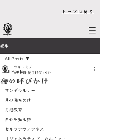
トップに戻る
記事
All Posts
ツキヨミノ
All Posts
6月6日
読了時間: 9分
夜の呼びかけ
夢
マンダラルナー
月の満ち欠け
月経教育
自分を知る旅
セルフアウェアネス
リジェネラティブ・カルチャー