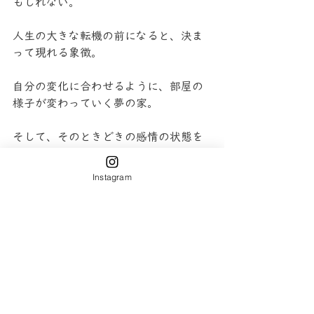
もしれない。
人生の大きな転機の前になると、決ま
って現れる象徴。
自分の変化に合わせるように、部屋の
様子が変わっていく夢の家。
そして、そのときどきの感情の状態を
映し出している風景。
Instagram
そこには、どこか魔法のような瞬間が
ある。それは、感情の記憶が少しずつ
姿を現す瞬間。ソニャリオがあること
で、その旅はより具体的で、手で触れ
られるものになっていく。
すると、それまでばらばらに見えてい
た夜と夜のあいだにつながりが見え始