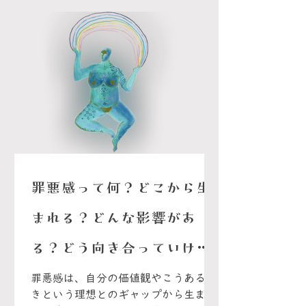
真など、自分らしい方法で自由に表現
してみよう。もし書けない日があって
も、自分を責める必要はないよ。大切
なのは完璧に続けることじゃなく、自
分にやさしく寄り添いながら、何度で
も書く時間へ戻ってくること。
罪悪感って何？どこから生
まれる？どんな影響があ
る？どう向き合っていけば
いい？
罪悪感は、自分の価値観やこうあるべ
きという理想とのギャップから生まれ