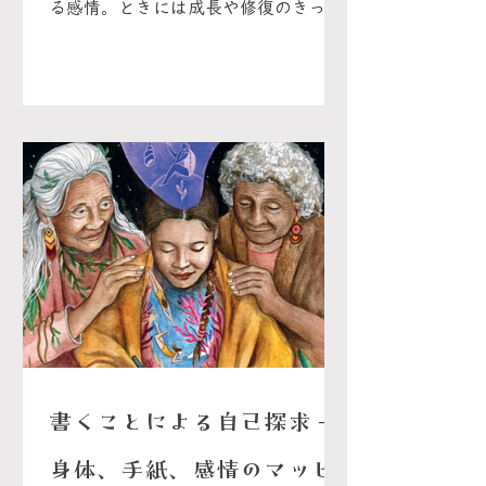
る感情。ときには成長や修復のきっか
けになるけれど、過度な罪悪感は自分
を責め、心や身体に大きな負担を与え
てしまう。大切なのは、自分を裁くの
ではなく、感情に気づき、やさしく向
き合うこと。失敗を受け入れ、必要な
責任を果たしながら、比較を手放し、
自分を思いやる姿勢を育んでいこう。
マンダラルナーは、日々の出来事や感
情を書き留め、自分の思考や感情のパ
ターンに気づくための心強いパートナ
ー。書き続けることで、自分への理解
が深まり、よりしなやかに人生と向き
合う力を育むことができる。
書くことによる自己探求 -
身体、手紙、感情のマッピ