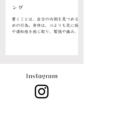
ング
書くことは、自分の内側を見つめるた
めの行為。身体は、心よりも先に感情
や違和感を感じ取り、緊張や痛み、衝
動としてメッセージを送っている。
日々の感情や反応を書き留めること
で、わたしたちは少しずつ自分のパタ
ーンや本音に気づき始める。大切なの
は、自分を責めることではなく、好奇
心とやさしさをもって観察すること。
Instagram
書くことは、感覚を言葉に変え、自分
自身を理解し直すための小さな実践で
あり、より意識的な選択や新しい在り
方へとつながっていく。