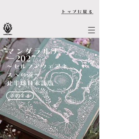
トップに戻る
マンダラルナ
ー2027
～セルフアウェアネ
スへの道～
北半球日本語版
予約する