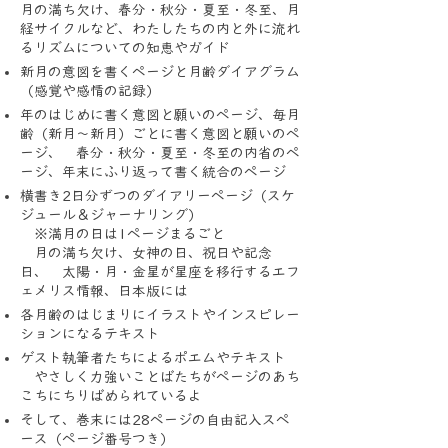
月の満ち欠け、春分・秋分・夏至・冬至、月
経サイクルなど、わたしたちの内と外に流れ
るリズムについての知恵やガイド
新月の意図を書くページと月齢ダイアグラム
（感覚や感情の記録）
年のはじめに書く意図と願いのページ、毎月
齢（新月～新月）ごとに書く意図と願いのペ
ージ、 春分・秋分・夏至・冬至の内省のペ
ージ、年末にふり返って書く統合のページ
横書き2日分ずつのダイアリーページ（スケ
ジュール＆ジャーナリング）
※満月の日は1ページまるごと
月の満ち欠け、女神の日、祝日や記念
日、 太陽・月・金星が星座を移行するエフ
ェメリス情報、日本版には
各月齢のはじまりにイラストやインスピレー
ションになるテキスト
ゲスト執筆者たちによるポエムやテキスト
やさしく力強いことばたちがページのあち
こちにちりばめられているよ
そして、巻末には28ページの自由記入スペ
ース（ページ番号つき）